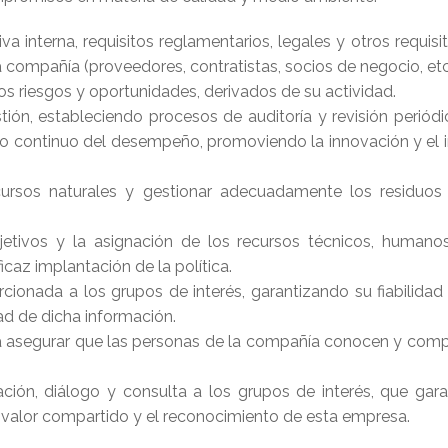
a interna, requisitos reglamentarios, legales y otros requis
a compañía (proveedores, contratistas, socios de negocio, etc
los riesgos y oportunidades, derivados de su actividad.
tión, estableciendo procesos de auditoría y revisión periód
o continuo del desempeño, promoviendo la innovación y el i
cursos naturales y gestionar adecuadamente los residuos 
jetivos y la asignación de los recursos técnicos, humano
icaz implantación de la política.
cionada a los grupos de interés, garantizando su fiabilidad
dad de dicha información.
 a asegurar que las personas de la compañía conocen y co
ción, diálogo y consulta a los grupos de interés, que ga
e valor compartido y el reconocimiento de esta empresa.