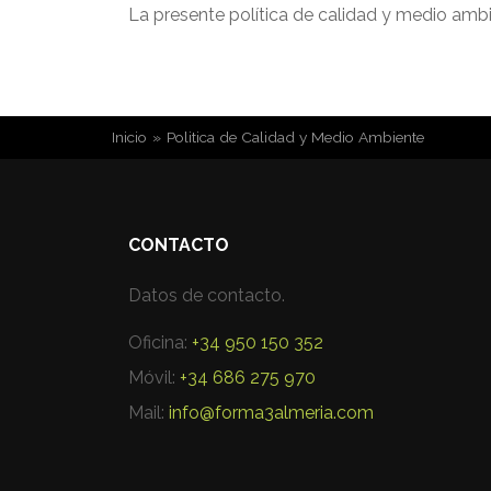
La presente política de calidad y medio ambi
USTED ESTÁ AQUÍ
Inicio
»
Politica de Calidad y Medio Ambiente
CONTACTO
Datos de contacto.
Oficina:
+34 950 150 352
Móvil:
+34 686 275 970
Mail:
info@forma3almeria.com