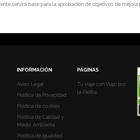
ente servirá base para la aprobación de objetivos de mejora 
INFORMACIÓN
PÁGINAS
Aviso Legal
Tu viaje con Viajo por
la Patilla
Politica de Privacidad
Política de cookies
Politica de Calidad y
Medio Ambiente
Política de igualdad