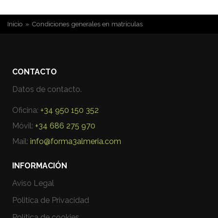
USTED ESTÁ AQUÍ
Inicio
»
Condiciones generales en matrículas
CONTACTO
Datos de contacto.
Oficina:
+34 950 150 352
Móvil:
+34 686 275 970
Mail:
info@forma3almeria.com
INFORMACIÓN
Aviso Legal
Politica de Privacidad
Política de cookies